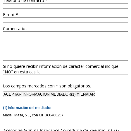
Teléfono de contacto
*
E-mail
*
Comentarios
Si no quiere recibir información de carácter comercial indique
"NO" en esta casilla.
Los campos marcados con
*
son obligatorios.
(1) Información del mediador
Masa i Masa, S.L., con CIF B60466257
Asesor de Summa Insurance Correduría de Seguros, S.L.U ·