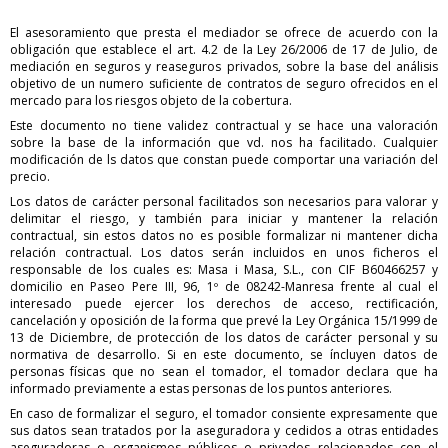
El asesoramiento que presta el mediador se ofrece de acuerdo con la
obligación que establece el art. 4.2 de la Ley 26/2006 de 17 de Julio, de
mediación en seguros y reaseguros privados, sobre la base del análisis
objetivo de un numero suficiente de contratos de seguro ofrecidos en el
mercado para los riesgos objeto de la cobertura.
Este documento no tiene validez contractual y se hace una valoración
sobre la base de la información que vd. nos ha facilitado. Cualquier
modificación de ls datos que constan puede comportar una variación del
precio.
Los datos de carácter personal facilitados son necesarios para valorar y
delimitar el riesgo, y también para iniciar y mantener la relación
contractual, sin estos datos no es posible formalizar ni mantener dicha
relación contractual. Los datos serán incluidos en unos ficheros el
responsable de los cuales es: Masa i Masa, S.L., con CIF B60466257 y
domicilio en Paseo Pere III, 96, 1º de 08242-Manresa frente al cual el
interesado puede ejercer los derechos de acceso, rectificación,
cancelación y oposición de la forma que prevé la Ley Orgánica 15/1999 de
13 de Diciembre, de protección de los datos de carácter personal y su
normativa de desarrollo. Si en este documento, se íncluyen datos de
personas físicas que no sean el tomador, el tomador declara que ha
informado previamente a estas personas de los puntos anteriores.
En caso de formalizar el seguro, el tomador consiente expresamente que
sus datos sean tratados por la aseguradora y cedidos a otras entidades
aseguradoras o organismos públicos o privados relacionados con el