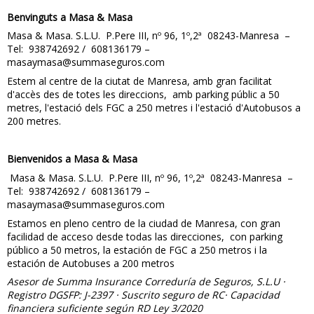
Benvinguts a Masa & Masa
Masa & Masa. S.L.U. P.Pere III, nº 96, 1º,2ª 08243-Manresa –
Tel: 938742692 / 608136179 –
masaymasa@summaseguros.com
Estem al centre de la ciutat de Manresa, amb gran facilitat
d'accès des de totes les direccions, amb parking públic a 50
metres, l'estació dels FGC a 250 metres i l'estació d'Autobusos a
200 metres.
Bienvenidos a Masa & Masa
Masa & Masa. S.L.U. P.Pere III, nº 96, 1º,2ª 08243-Manresa –
Tel: 938742692 / 608136179 –
masaymasa@summaseguros.com
Estamos en pleno centro de la ciudad de Manresa, con gran
facilidad de acceso desde todas las direcciones, con parking
público a 50 metros, la estación de FGC a 250 metros i la
estación de Autobuses a 200 metros
Asesor de Summa Insurance Correduría de Seguros, S.L.U ·
Registro DGSFP: J-2397 · Suscrito seguro de RC· Capacidad
financiera suficiente según RD Ley 3/2020